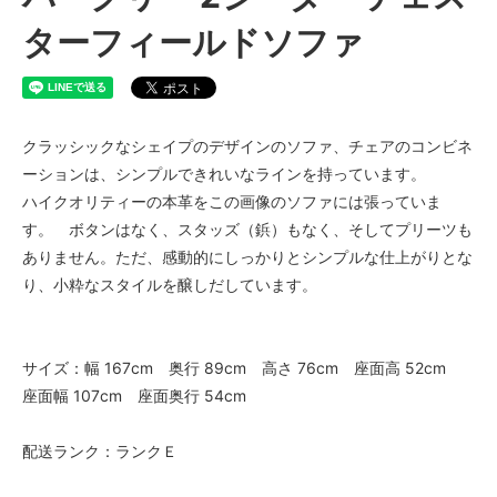
513,700円(税込)
ターフィールドソファ
Premium AmalfiOliveGreeen（+
￥40000）
513,700円(税込)
Premium AmalfiWhiskey（+
￥40000）
クラッシックなシェイプのデザインのソファ、チェアのコンビネ
513,700円(税込)
ーションは、シンプルできれいなラインを持っています。
Premium Ash（+￥40000）
ハイクオリティーの本革をこの画像のソファには張っていま
513,700円(税込)
す。 ボタンはなく、スタッズ（鋲）もなく、そしてプリーツも
Premium Conker（+￥40000）
ありません。ただ、感動的にしっかりとシンプルな仕上がりとな
513,700円(税込)
り、小粋なスタイルを醸しだしています。
Premium DuneSand（+
￥40000）
513,700円(税込)
サイズ：幅 167cm 奥行 89cm 高さ 76cm 座面高 52cm
Premium DuneToffee（+
￥40000）
座面幅 107cm 座面奥行 54cm
513,700円(税込)
Premium Ebony（+￥40000）
配送ランク：ランクＥ
513,700円(税込)
Premium Grizzly（+￥40000）