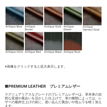
546,700円(税込)
Deluxe Mushroom（+￥70000）
546,700円(税込)
Deluxe Red（+￥70000）
Antique Blue
Antique
Antique Gold
Antique
Antique
546,700円(税込)
Brown
Green
Harvest Gold
Deluxe Tan（+￥70000）
546,700円(税込)
Deluxe Taupe（+￥70000）
546,700円(税込)
Antique Olive
Antique Red
Antique Black
Antique Rust
Deluxe White（+￥70000）
546,700円(税込)
※画像をクリックすると拡大表示します。
■PREMIUM LEATHER プレミアムレザー
ラグジュアリアスなグレードのプレミアムレザーは、革本来の自
然な質感や風合いを活かした仕上げで、革の種類によっては、レ
ザーの最終仕上げの前に、使い込んだ風合いや色ムラを軽く加え
ます。