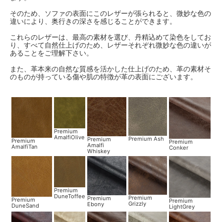
そのため、ソファの表面にこのレザーが張られると、微妙な色の
違いにより、奥行きの深さを感じることができます。
これらのレザーは、最高の素材を選び、丹精込めて染色をしてお
り、すべて自然仕上げのため、レザーそれぞれ微妙な色の違いが
あることをご理解下さい。
また、革本来の自然な質感を活かした仕上げのため、革の素材そ
のものが持っている傷や肌の特徴が革の表面にございます。
Premium
AmalfiOlive
Premium Ash
Premium
Premium
Premium
Amalfi
AmalfiTan
Conker
Whiskey
Premium
DuneToffee
Premium
Premium
Premium
Premium
Grizzly
Ebony
DuneSand
LightGrey