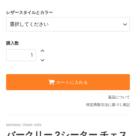
Antique Blue（+￥0）
469,700円(税込)
レザースタイルとカラー
Antique Brown（+￥0）
469,700円(税込)
Antique Gold（+￥0）
469,700円(税込)
購入数
Antique Green（+￥0）
469,700円(税込)
Antique Harvest Gold（+￥0）
469,700円(税込)
Antique Olive（+￥0）
カートに入れる
469,700円(税込)
Antique Red（+￥0）
返品について
469,700円(税込)
特定商取引法に基づく表記
Antique Rust（+￥0）
469,700円(税込)
berkeley-2seat-sofa
Premium AmalfiTan（+
バークリー 2シーター チェス
￥40000）