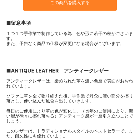
この商品を購入する
Premium Mustard（+￥40000）
513,700円(税込)
■留意事項
Premium Oxblood（+￥40000）
513,700円(税込)
１つ１つ手作業で制作している為、色や形に若干の差がございま
す。
Premium Rosewood（+
また、予告なく商品の仕様が変更になる場合がございます。
￥40000）
513,700円(税込)
Premium Tan（+￥40000）
513,700円(税込)
■ANTIQUE LEATHER アンティークレザー
Premium Truffle（+￥40000）
アンティークレザーは、染められた革を濃い色層で表面がおおわ
513,700円(税込)
れています。
Deluxe Black（+￥70000）
ソファに革を全て張り終えた後、手作業で丹念に濃い部分を擦り
546,700円(税込)
落とし、使い込んだ風合を出していきます。
Deluxe Blue（+￥70000）
毎日のご使用により革の色が変化し、（長年のご使用により、濃
546,700円(税込)
い層が徐々に擦れ落ちる）アンティーク感が一層引き立つことで
しょう。
Deluxe Espresso（+￥70000）
546,700円(税込)
このレザーは、トラディショナルスタイルのベストセラーで、ま
た、耐久性にも優れています。
Deluxe Lightgray（+￥70000）