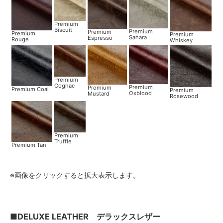
Premium
Biscuit
Premium
Premium
Premium
Premium
Sahara
Espresso
Rouge
Whiskey
Premium
Cognac
Premium
Premium
Premium Coal
Premium
Oxblood
Mustard
Rosewood
Premium
Truffle
Premium Tan
※画像をクリックすると拡大表示します。
■DELUXE LEATHER デラックスレザー