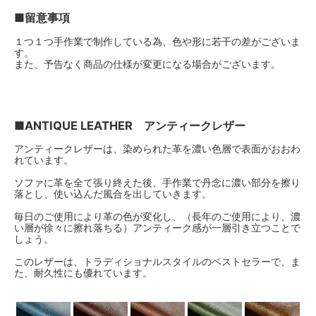
554,400円(税込)
■留意事項
Deluxe Mushroom（+￥70000）
１つ１つ手作業で制作している為、色や形に若干の差がございま
554,400円(税込)
す。
また、予告なく商品の仕様が変更になる場合がございます。
Deluxe Red（+￥70000）
554,400円(税込)
Deluxe Tan（+￥70000）
554,400円(税込)
■ANTIQUE LEATHER アンティークレザー
Deluxe Taupe（+￥70000）
アンティークレザーは、染められた革を濃い色層で表面がおおわ
554,400円(税込)
れています。
Deluxe White（+￥70000）
ソファに革を全て張り終えた後、手作業で丹念に濃い部分を擦り
554,400円(税込)
落とし、使い込んだ風合を出していきます。
毎日のご使用により革の色が変化し、（長年のご使用により、濃
い層が徐々に擦れ落ちる）アンティーク感が一層引き立つことで
しょう。
このレザーは、トラディショナルスタイルのベストセラーで、ま
た、耐久性にも優れています。