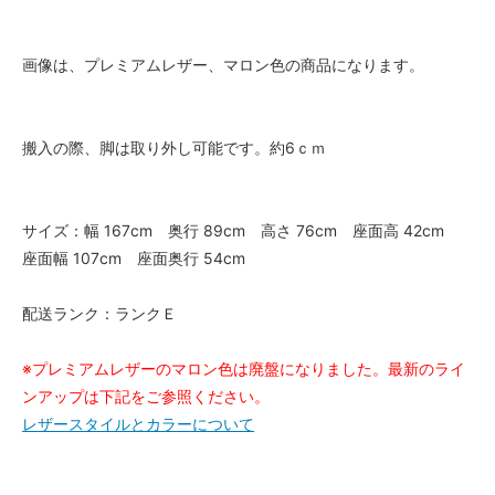
521,400円(税込)
Premium Light grey（+
画像は、プレミアムレザー、マロン色の商品になります。
￥40000）
521,400円(税込)
Premium Rouge（+￥40000）
521,400円(税込)
搬入の際、脚は取り外し可能です。約6ｃｍ
Premium Biscuit（+￥40000）
521,400円(税込)
サイズ：幅 167cm 奥行 89cm 高さ 76cm 座面高 42cm
Premium Espresso（+
￥40000）
座面幅 107cm 座面奥行 54cm
521,400円(税込)
Premium Sahara（+￥40000）
配送ランク：ランクＥ
521,400円(税込)
Premium Whiskey（+￥40000）
※プレミアムレザーのマロン色は廃盤になりました。最新のライ
521,400円(税込)
ンアップは下記をご参照ください。
Premium Coal（+￥40000）
レザースタイルとカラーについて
521,400円(税込)
Premium Cognac（+￥40000）
521,400円(税込)