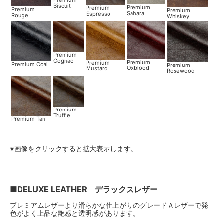
Biscuit
Premium
Premium
Premium
Premium
Sahara
Espresso
Rouge
Whiskey
Premium
Cognac
Premium
Premium
Premium Coal
Premium
Oxblood
Mustard
Rosewood
Premium
Truffle
Premium Tan
※画像をクリックすると拡大表示します。
■DELUXE LEATHER デラックスレザー
プレミアムレザーより滑らかな仕上がりのグレードＡレザーで発
色がよく上品な艶感と透明感があります。