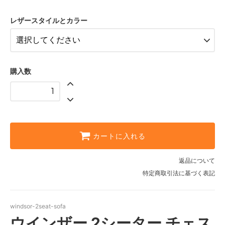
Antique Blue（+￥0）
477,400円(税込)
レザースタイルとカラー
Antique Brown（+￥0）
477,400円(税込)
Antique Gold（+￥0）
477,400円(税込)
購入数
Antique Green（+￥0）
477,400円(税込)
Antique Harvest Gold（+￥0）
477,400円(税込)
Antique Olive（+￥0）
カートに入れる
477,400円(税込)
Antique Red（+￥0）
返品について
477,400円(税込)
特定商取引法に基づく表記
Antique Rust（+￥0）
477,400円(税込)
windsor-2seat-sofa
Premium AmalfiTan（+
ウインザー 2シーター チェス
￥40000）