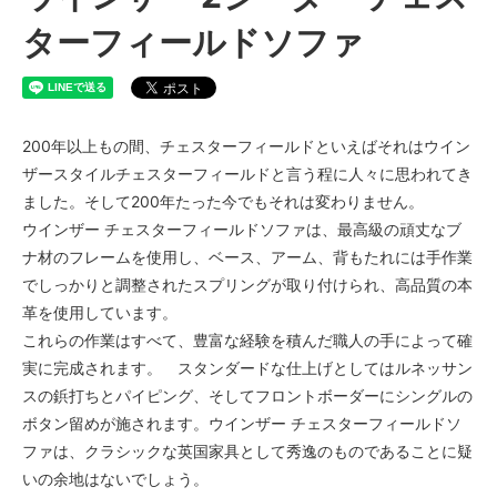
521,400円(税込)
ターフィールドソファ
Premium AmalfiOliveGreeen（+
￥40000）
521,400円(税込)
Premium AmalfiWhiskey（+
￥40000）
200年以上もの間、チェスターフィールドといえばそれはウイン
521,400円(税込)
ザースタイルチェスターフィールドと言う程に人々に思われてき
Premium Ash（+￥40000）
ました。そして200年たった今でもそれは変わりません。
521,400円(税込)
ウインザー チェスターフィールドソファは、最高級の頑丈なブ
Premium Conker（+￥40000）
ナ材のフレームを使用し、ベース、アーム、背もたれには手作業
521,400円(税込)
でしっかりと調整されたスプリングが取り付けられ、高品質の本
Premium DuneSand（+
革を使用しています。
￥40000）
521,400円(税込)
これらの作業はすべて、豊富な経験を積んだ職人の手によって確
実に完成されます。 スタンダードな仕上げとしてはルネッサン
Premium DuneToffee（+
￥40000）
スの鋲打ちとパイピング、そしてフロントボーダーにシングルの
521,400円(税込)
ボタン留めが施されます。ウインザー チェスターフィールドソ
Premium Ebony（+￥40000）
ファは、クラシックな英国家具として秀逸のものであることに疑
521,400円(税込)
いの余地はないでしょう。
Premium Grizzly（+￥40000）