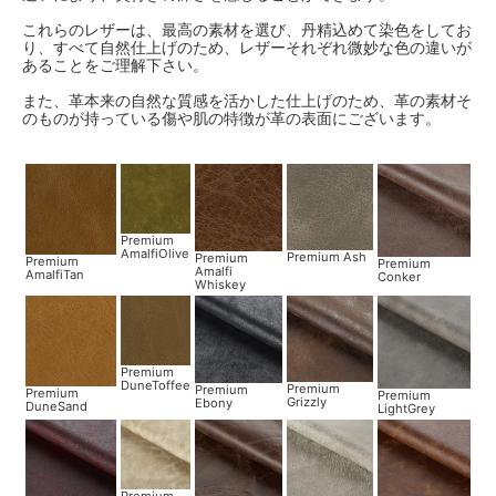
これらのレザーは、最高の素材を選び、丹精込めて染色をしてお
り、すべて自然仕上げのため、レザーそれぞれ微妙な色の違いが
あることをご理解下さい。
また、革本来の自然な質感を活かした仕上げのため、革の素材そ
のものが持っている傷や肌の特徴が革の表面にございます。
Premium
AmalfiOlive
Premium Ash
Premium
Premium
Premium
Amalfi
AmalfiTan
Conker
Whiskey
Premium
DuneToffee
Premium
Premium
Premium
Premium
Grizzly
Ebony
DuneSand
LightGrey
Premium