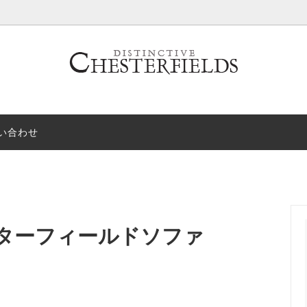
い合わせ
ターソファ
スタイルとカラーについて
クラブチェア
オーダーメイド
ベッド
受付中の商品のご予約方法につい
シェーズロング
ご利用ガイド
スト
アウトレット
くりへの思い
スターフィールドソファ