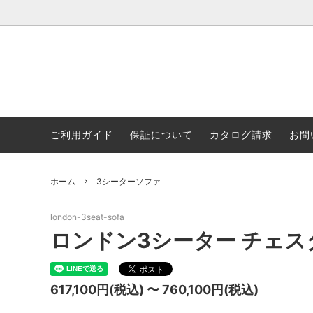
ご利用ガイド
保証について
カタログ請求
お問
3シーターソファ
チェスターフィールドについて
2シー
レザー
オフィスチェア
配送料一覧表
ソファ
ご予約
て
ホーム
3シーターソファ
セット商品
在庫リ
商品の特徴
家具づ
london-3seat-sofa
レザーケアキット
ロンドン3シーター チェ
617,100円(税込) 〜 760,100円(税込)